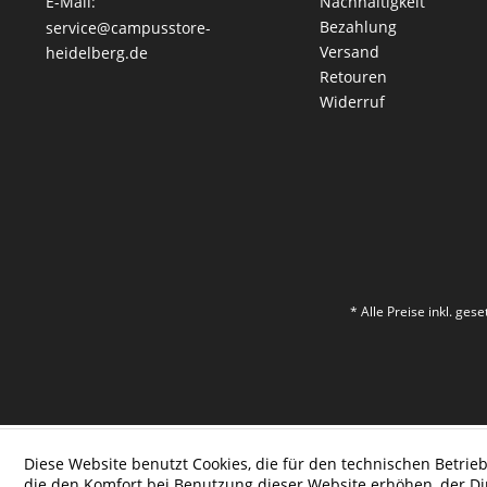
E-Mail:
Nachhaltigkeit
Bezahlung
service@campusstore-
Versand
heidelberg.de
Retouren
Widerruf
* Alle Preise inkl. ges
Diese Website benutzt Cookies, die für den technischen Betrieb
die den Komfort bei Benutzung dieser Website erhöhen, der D