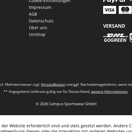
Cookie-Einstellungen
Impressum
AGB
Datenschutz
VERSAND
Über uns
Unishop
etzl. Mehrwertsteuer zzgl.
Versandkosten
und ggf. Nachnahmegebühren, wenn nic
** Angegebene Lieferzeit gültig nur für Deutschland,
weitere Informationen
.
© 2026 Campus Sportswear GmbH
 der Website erforderlich sind und stets gesetzt werden. Andere C
irektwerbung dienen oder die Interaktion mit anderen Websites un