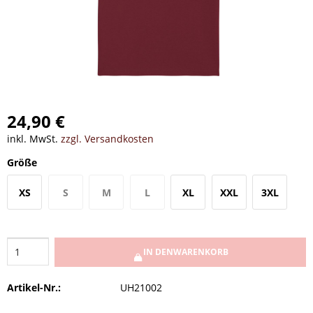
24,90 €
inkl. MwSt.
zzgl. Versandkosten
Größe
XS
S
M
L
XL
XXL
3XL
IN DEN
WARENKORB
Artikel-Nr.:
UH21002