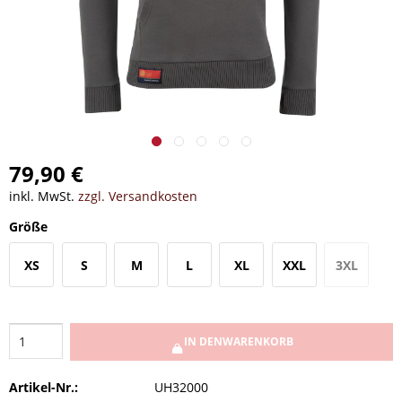
79,90 €
inkl. MwSt.
zzgl. Versandkosten
Größe
XS
S
M
L
XL
XXL
3XL
IN DEN
WARENKORB
Artikel-Nr.:
UH32000